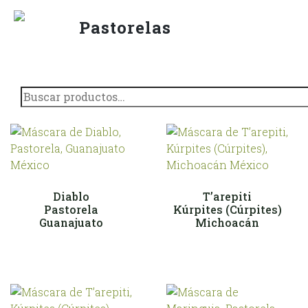
Saltar
al
Pastorelas
contenido
Buscar
por:
Diablo
T’arepiti
Pastorela
Kúrpites (Cúrpites)
Guanajuato
Michoacán