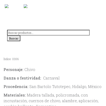
Saltar
al
contenido
Buscar
por:
Buscar
Índice:
0356
Personaje:
Chivo
Danza o festividad:
Carnaval
Procedencia:
San Bartolo Tutotepec, Hidalgo, México
Materiales:
Madera tallada, policromada, con
incrustación; cuernos de chivo, alambre, aplicación;