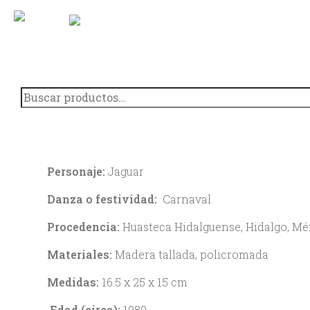
Saltar
al
contenido
Buscar
por:
Personaje:
Jaguar
Danza o festividad:
Carnaval
Procedencia:
Huasteca Hidalguense, Hidalgo, Mé
Materiales:
Madera tallada, policromada
Medidas:
16.5 x 25 x 15 cm
Edad (circa):
1980