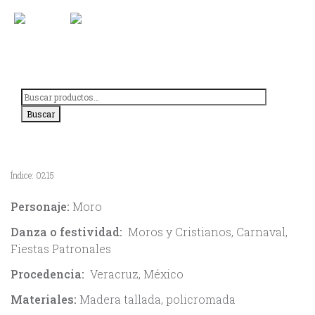
Saltar
al
contenido
Buscar
por:
Buscar
Índice:
0215
Personaje:
Moro
Danza o festividad:
Moros y Cristianos, Carnaval,
Fiestas Patronales
Procedencia:
Veracruz, México
Materiales:
Madera tallada, policromada